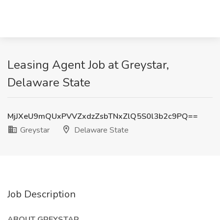
Leasing Agent Job at Greystar,
Delaware State
MjJXeU9mQUxPVVZxdzZsbTNxZlQ5S0l3b2c9PQ==
Greystar
Delaware State
Job Description
ABOUT GREYSTAR